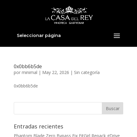
Seleccionar página
0x0bb6b5de
por
minimal
|
May 22, 2026
|
Sin categoría
0x0bb6b5de
Entradas recientes
Phantom Blade Zero Bypass Fix FitGirl Repack gDrive