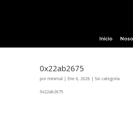
Inicio
Noso
0x22ab2675
por
minimal
|
Ene 6, 2026
|
Sin categoría
0x22ab2675