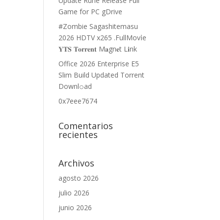
Update Rune Release Full
Game for PC gDrive
#Zombie Sagashitemasu
2026 HDTV x265 .FullMov𝗂e
𝐘𝐓𝐒 𝐓𝐨𝐫𝐫𝐞𝐧𝐭 M𝐚gn𝐞t L𝐢nk
Office 2026 Enterprise E5
Slim Build Updated Torrent
Downl𝚘аd
0x7eee7674
Comentarios
recientes
Archivos
agosto 2026
julio 2026
junio 2026