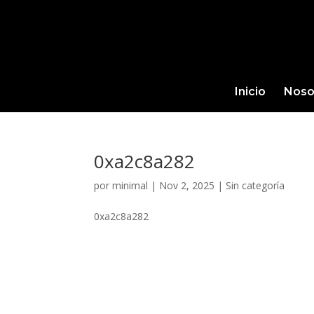
Inicio
Noso
0xa2c8a282
por
minimal
|
Nov 2, 2025
|
Sin categoría
0xa2c8a282