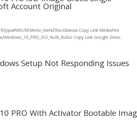
ft Account Original
r/IFRXjIpa#WtUREMvGn_0wNZRxUGkwow Copy Link MediaFire
pa/Windows_10_PRO_ISO_%2B_Rufus Copy Link Google Drive...
ndows Setup Not Responding Issues
10 PRO With Activator Bootable Ima