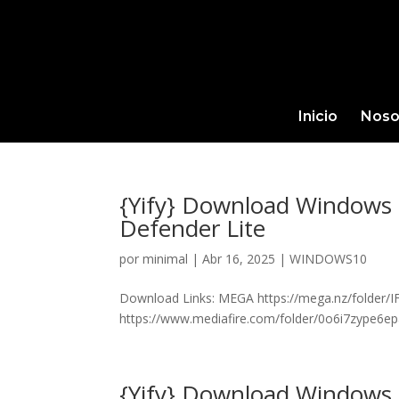
Inicio
Noso
{Yify} Download Windows
Defender Lite
por
minimal
|
Abr 16, 2025
|
WINDOWS10
Download Links: MEGA https://mega.nz/folde
https://www.mediafire.com/folder/0o6i7zype6e
{Yify} Download Windows 