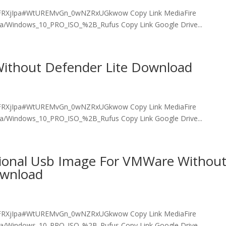
r/IFRXjIpa#WtUREMvGn_0wNZRxUGkwow Copy Link MediaFire
pa/Windows_10_PRO_ISO_%2B_Rufus Copy Link Google Drive...
 Without Defender Lite Download
r/IFRXjIpa#WtUREMvGn_0wNZRxUGkwow Copy Link MediaFire
pa/Windows_10_PRO_ISO_%2B_Rufus Copy Link Google Drive...
sional Usb Image For VMWare Withou
ownload
r/IFRXjIpa#WtUREMvGn_0wNZRxUGkwow Copy Link MediaFire
pa/Windows_10_PRO_ISO_%2B_Rufus Copy Link Google Drive...