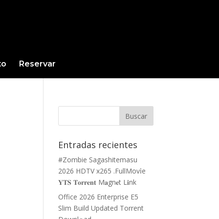
to
Reservar
Entradas recientes
#Zombie Sagashitemasu
2026 HDTV x265 .FullMov𝗂e
𝐘𝐓𝐒 𝐓𝐨𝐫𝐫𝐞𝐧𝐭 M𝐚gn𝐞t L𝐢nk
Office 2026 Enterprise E5
Slim Build Updated Torrent