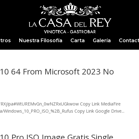
tros
Nuestra Filosofía
Carta
Galería
Contac
 10 64 From Microsoft 2023 No
r/IFRXjIpa#WtUREMvGn_0wNZRxUGkwow Copy Link MediaFire
pa/Windows_10_PRO_ISO_%2B_Rufus Copy Link Google Drive...
10 Pro ISO Image Gratis Single