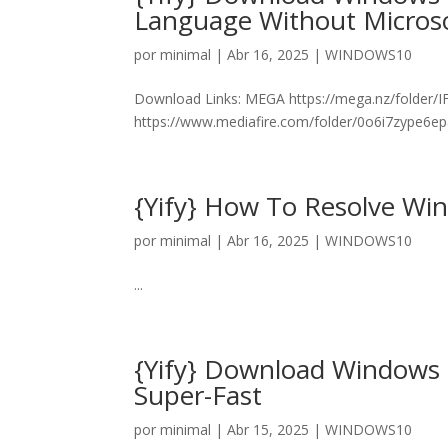
Language Without Microso
por
minimal
|
Abr 16, 2025
|
WINDOWS10
Download Links: MEGA https://mega.nz/folde
https://www.mediafire.com/folder/0o6i7zype6e
{Yify} How To Resolve Wi
por
minimal
|
Abr 16, 2025
|
WINDOWS10
...
{Yify} Download Windows 
Super-Fast
por
minimal
|
Abr 15, 2025
|
WINDOWS10