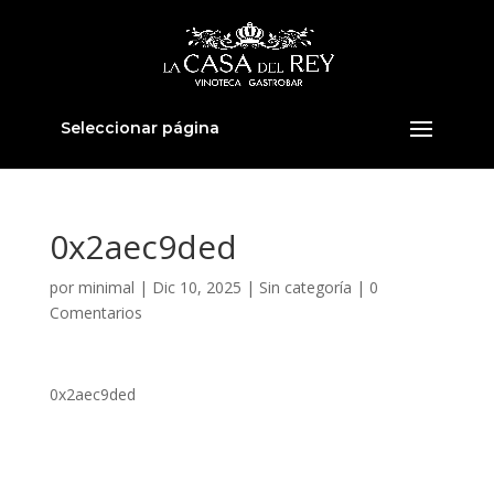
Seleccionar página
0x2aec9ded
por
minimal
|
Dic 10, 2025
|
Sin categoría
|
0
Comentarios
0x2aec9ded