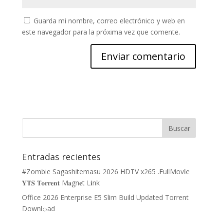
Guarda mi nombre, correo electrónico y web en
este navegador para la próxima vez que comente.
Entradas recientes
#Zombie Sagashitemasu 2026 HDTV x265 .FullMov𝗂e
𝐘𝐓𝐒 𝐓𝐨𝐫𝐫𝐞𝐧𝐭 M𝐚gn𝐞t L𝐢nk
Office 2026 Enterprise E5 Slim Build Updated Torrent
Downl𝚘аd