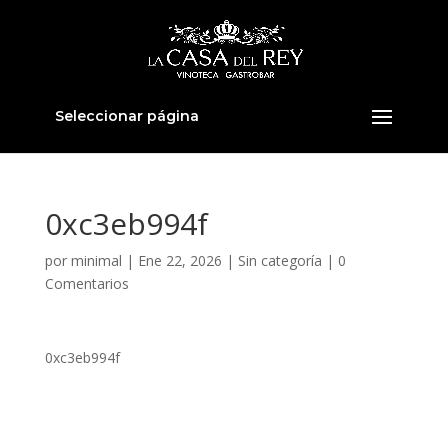
Seleccionar página
0xc3eb994f
por
minimal
|
Ene 22, 2026
|
Sin categoría
|
0
Comentarios
0xc3eb994f