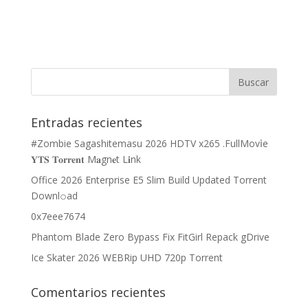
Entradas recientes
#Zombie Sagashitemasu 2026 HDTV x265 .FullMov𝗂e
𝐘𝐓𝐒 𝐓𝐨𝐫𝐫𝐞𝐧𝐭 M𝐚gn𝐞t L𝐢nk
Office 2026 Enterprise E5 Slim Build Updated Torrent
Downl𝚘аd
0x7eee7674
Phantom Blade Zero Bypass Fix FitGirl Repack gDrive
Ice Skater 2026 WEBRip UHD 720p Torrent
Comentarios recientes