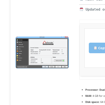
Updated o
Copy
Processor:
Dual
RAM:
4 GB for c
Disk space:
64 G