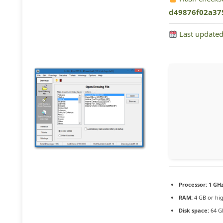
d49876f02a37
Last updated
Processor:
1 GHz
RAM:
4 GB or hi
Disk space:
64 GB