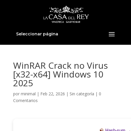
Seleccionar página
WinRAR Crack no Virus
[x32-x64] Windows 10
2025
por
minimal
|
Feb 22, 2026
|
Sin categoría
|
0
Comentarios
Hash-sum 