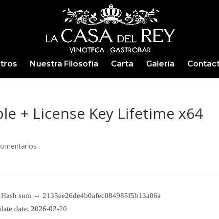
tros
Nuestra Filosofía
Carta
Galería
Contac
ble + License Key Lifetime x64
Comentarios
Hash sum → 2135ee26de4b0afec084985f5b13a06a
date date:
2026-02-20