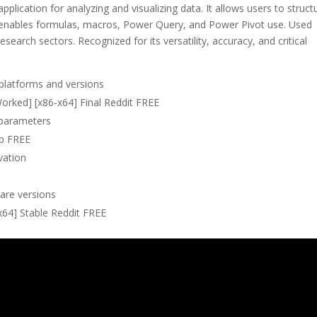
plication for analyzing and visualizing data. It allows users to struct
It enables formulas, macros, Power Query, and Power Pivot use. Used
esearch sectors. Recognized for its versatility, accuracy, and critical
platforms and versions
orked] [x86-x64] Final Reddit FREE
n parameters
ub FREE
ivation
are versions
6x64] Stable Reddit FREE