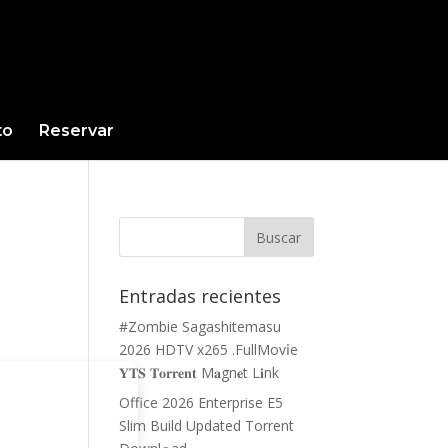
to
Reservar
Entradas recientes
#Zombie Sagashitemasu
2026 HDTV x265 .FullMov𝗂e
𝐘𝐓𝐒 𝐓𝐨𝐫𝐫𝐞𝐧𝐭 M𝐚gn𝐞t L𝐢nk
Office 2026 Enterprise E5
Slim Build Updated Torrent