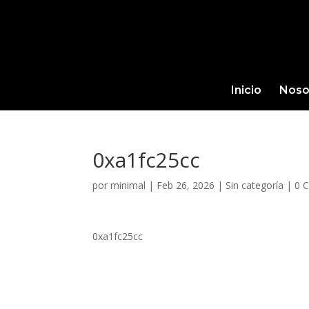
Inicio
Noso
0xa1fc25cc
por
minimal
|
Feb 26, 2026
|
Sin categoría
|
0 
0xa1fc25cc