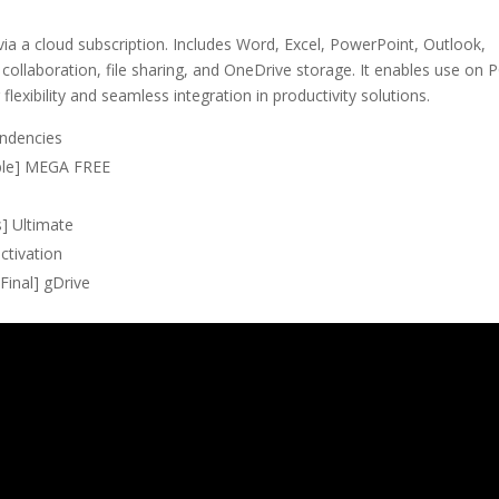
ia a cloud subscription. Includes Word, Excel, PowerPoint, Outlook,
 collaboration, file sharing, and OneDrive storage. It enables use on 
exibility and seamless integration in productivity solutions.
endencies
able] MEGA FREE
s] Ultimate
ctivation
Final] gDrive