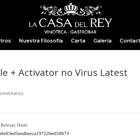
tros
Nuestra Filosofía
Carta
Galería
Contac
le + Activator no Virus Latest
Comentarios
Release Hash:
66e03ed5eedbeeca19722bed5ffb73