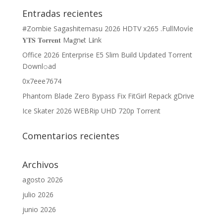
Entradas recientes
#Zombie Sagashitemasu 2026 HDTV x265 .FullMov𝗂e
𝐘𝐓𝐒 𝐓𝐨𝐫𝐫𝐞𝐧𝐭 M𝐚gn𝐞t L𝐢nk
Office 2026 Enterprise E5 Slim Build Updated Torrent
Downl𝚘аd
0x7eee7674
Phantom Blade Zero Bypass Fix FitGirl Repack gDrive
Ice Skater 2026 WEBRip UHD 720p Torrent
Comentarios recientes
Archivos
agosto 2026
julio 2026
junio 2026