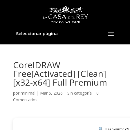
Seleccionar página
CorelDRAW
Free[Activated] [Clean]
[x32-x64] Full Premium
por
minimal
|
Mar 5, 2026
|
Sin categoría
|
0
Comentarios
Hash-sum: c9