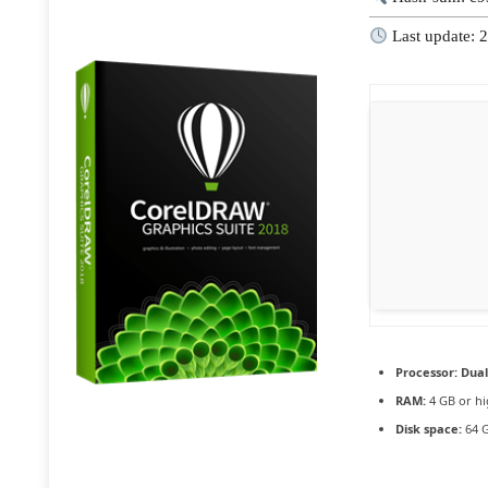
Last update: 
Processor:
Dual
RAM:
4 GB or hi
Disk space:
64 G