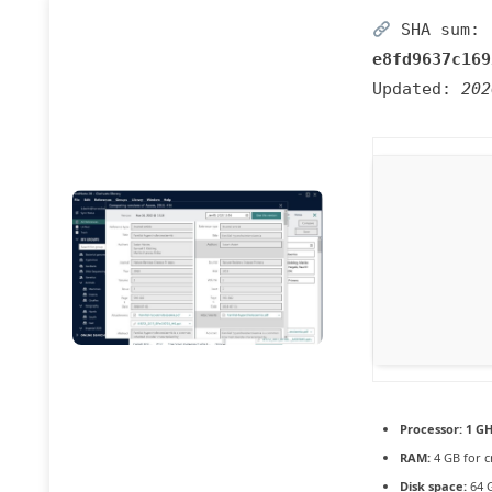
SHA sum:
e8fd9637c169
Updated:
202
Processor:
1 GH
RAM:
4 GB for c
Disk space:
64 G