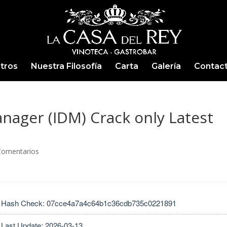
tros
Nuestra Filosofía
Carta
Galería
Contac
nager (IDM) Crack only Latest
Comentarios
Hash Check: 07cce4a7a4c64b1c36cdb735c0221891
Last Update: 2026-03-13