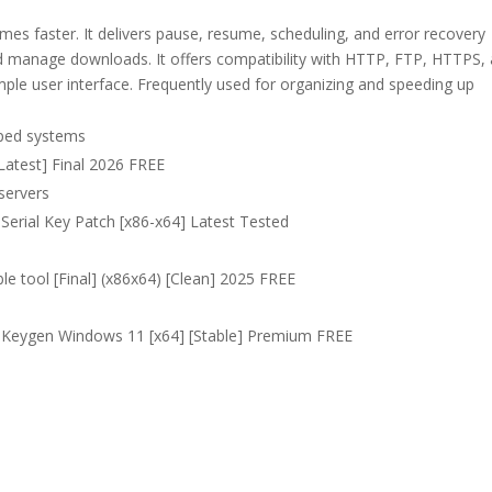
es faster. It delivers pause, resume, scheduling, and error recovery
nd manage downloads. It offers compatibility with HTTP, FTP, HTTPS,
d simple user interface. Frequently used for organizing and speeding up
apped systems
Latest] Final 2026 FREE
servers
erial Key Patch [x86-x64] Latest Tested
s
e tool [Final] (x86x64) [Clean] 2025 FREE
 Keygen Windows 11 [x64] [Stable] Premium FREE