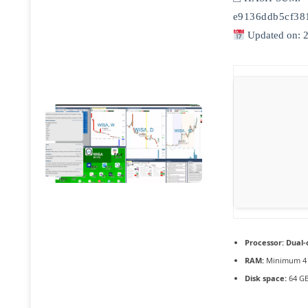
e9136ddb5cf38
Updated on: 
Processor:
Dual-
RAM:
Minimum 4
Disk space:
64 GB 