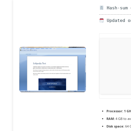
Hash-sum —
Updated o
Processor:
1 GH
RAM:
4 GB to av
Disk space:
64 