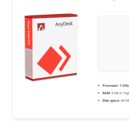
Processor:
1 GHz
RAM:
4 GB or hig
Disk space:
64 GB