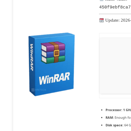
450f9ebf8ca7
Update: 2026
Processor:
1 GHz
RAM:
Enough for
Disk space:
64 G