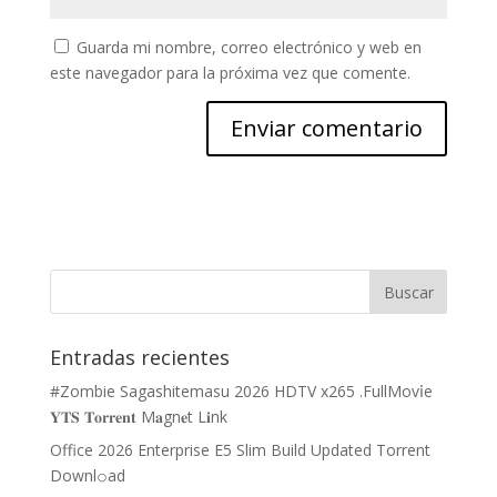
Guarda mi nombre, correo electrónico y web en
este navegador para la próxima vez que comente.
Entradas recientes
#Zombie Sagashitemasu 2026 HDTV x265 .FullMov𝗂e
𝐘𝐓𝐒 𝐓𝐨𝐫𝐫𝐞𝐧𝐭 M𝐚gn𝐞t L𝐢nk
Office 2026 Enterprise E5 Slim Build Updated Torrent
Downl𝚘аd