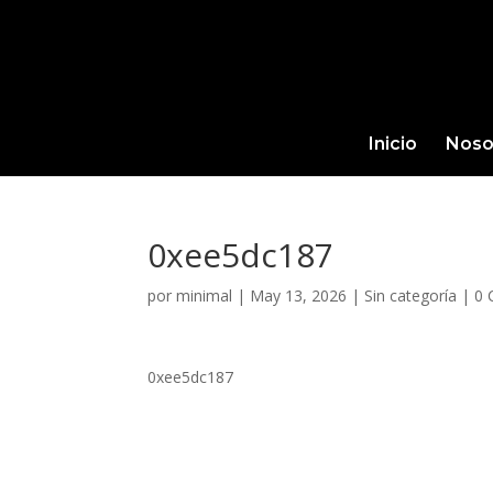
Inicio
Noso
0xee5dc187
por
minimal
|
May 13, 2026
|
Sin categoría
|
0 
0xee5dc187