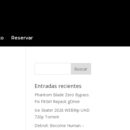
to
Reservar
Entradas recientes
Phantom Blade Zero Bypass
Fix FitGirl Repack gDrive
Ice Skater 2026 WEBRip UHD
720p Torrent
Detroit: Become Human –