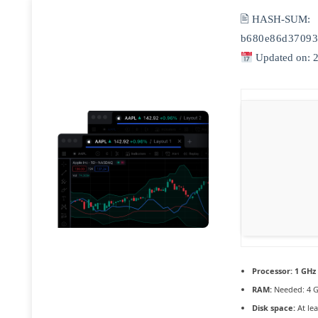
🖹 HASH-SUM:
b680e86d37093
Updated on: 
Processor:
1 GHz
RAM:
Needed: 4 
Disk space:
At lea