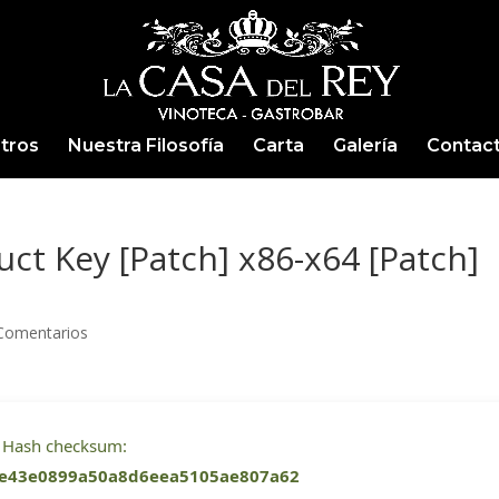
tros
Nuestra Filosofía
Carta
Galería
Contac
ct Key [Patch] x86-x64 [Patch]
Comentarios
Hash checksum:
e43e0899a50a8d6eea5105ae807a62