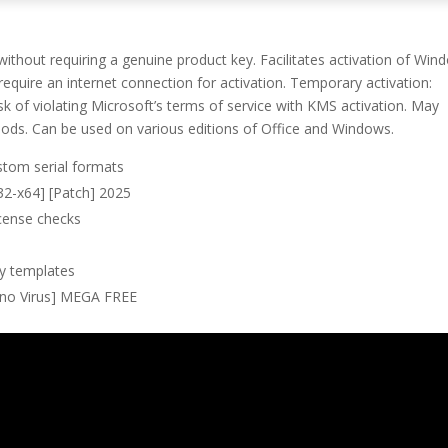
without requiring a genuine product key. Facilitates activation of Win
equire an internet connection for activation. Temporary activation:
isk of violating Microsoft’s terms of service with KMS activation. May
riods. Can be used on various editions of Office and Windows.
tom serial formats
2-x64] [Patch] 2025
license checks
ey templates
 [no Virus] MEGA FREE