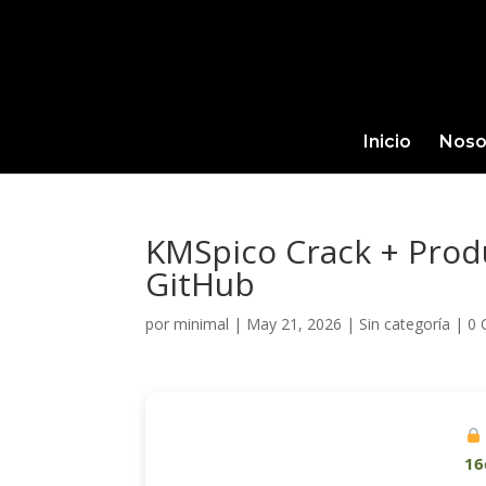
Inicio
Noso
KMSpico Crack + Produ
GitHub
por
minimal
|
May 21, 2026
|
Sin categoría
|
0 
16