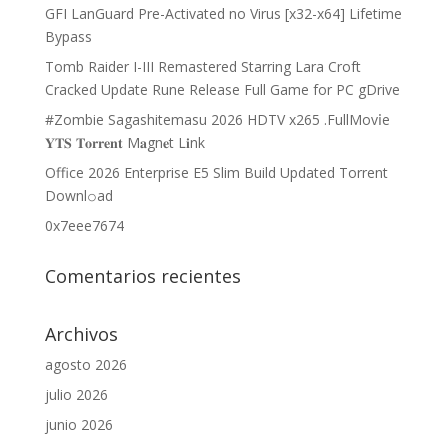
GFI LanGuard Pre-Activated no Virus [x32-x64] Lifetime
Bypass
Tomb Raider I-III Remastered Starring Lara Croft
Cracked Update Rune Release Full Game for PC gDrive
#Zombie Sagashitemasu 2026 HDTV x265 .FullMov𝗂e
𝐘𝐓𝐒 𝐓𝐨𝐫𝐫𝐞𝐧𝐭 M𝐚gn𝐞t L𝐢nk
Office 2026 Enterprise E5 Slim Build Updated Torrent
Downl𝚘аd
0x7eee7674
Comentarios recientes
Archivos
agosto 2026
julio 2026
junio 2026