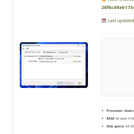
28f6cd8eb173
Last updated
Processor:
Dual-
RAM:
At least 4 G
Disk space:
64 GB