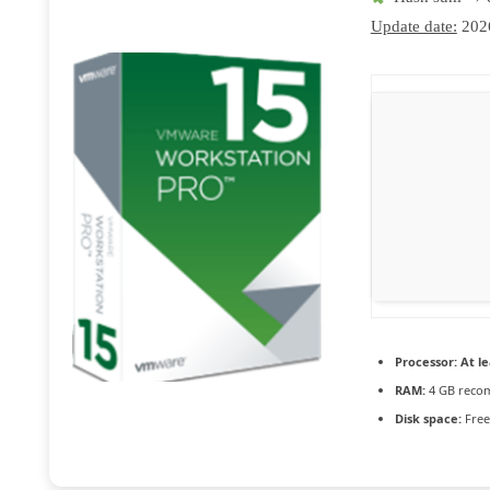
Update date:
202
Processor:
At le
RAM:
4 GB rec
Disk space:
Free