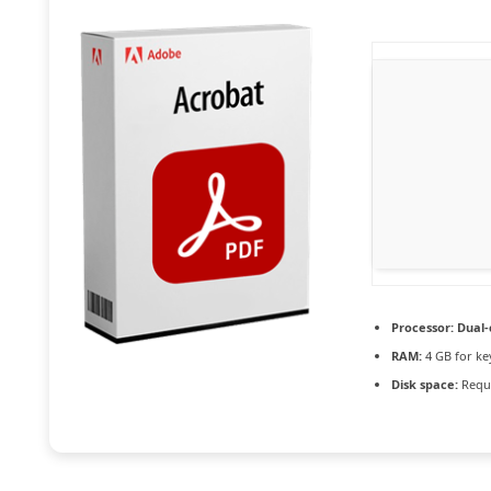
Processor:
Dual-
RAM:
4 GB for k
Disk space:
Requi