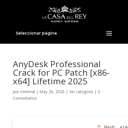
Seleccionar página
AnyDesk Professional
Crack for PC Patch [x86-
x64] Lifetime 2025
por
minimal
|
May 26, 2026
|
Sin categoría
|
0
Comentarios
Hash:
a14