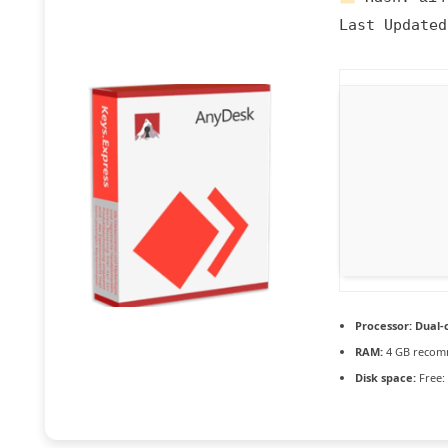
Last Updated
Processor:
Dual-c
RAM:
4 GB reco
Disk space:
Free: