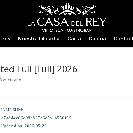
tros
Nuestra Filosofía
Carta
Galería
Contac
ed Full [Full] 2026
Comentarios
 HASH-SUM:
1a7add4e86c98c827c6e7a1b550f06
Updated on: 2026-05-26