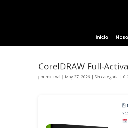
Inicio
Noso
CorelDRAW Full-Activat
por
minimal
|
May 27, 2026
|
Sin categoría
|
0 
🖹
71