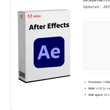
e63e60fbef95
Updated:
202
Processor:
1 GHz
RAM:
4 GB for k
Disk space:
64 GB