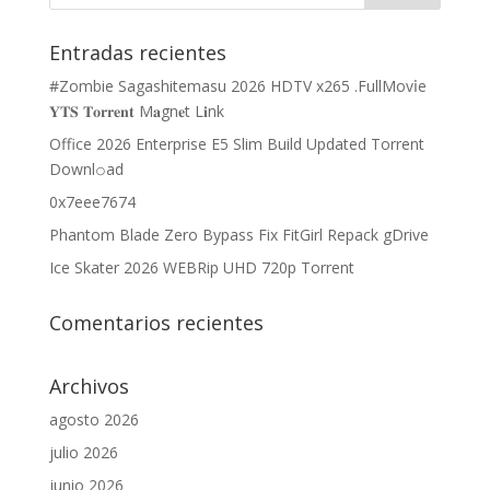
Entradas recientes
#Zombie Sagashitemasu 2026 HDTV x265 .FullMov𝗂e
𝐘𝐓𝐒 𝐓𝐨𝐫𝐫𝐞𝐧𝐭 M𝐚gn𝐞t L𝐢nk
Office 2026 Enterprise E5 Slim Build Updated Torrent
Downl𝚘аd
0x7eee7674
Phantom Blade Zero Bypass Fix FitGirl Repack gDrive
Ice Skater 2026 WEBRip UHD 720p Torrent
Comentarios recientes
Archivos
agosto 2026
julio 2026
junio 2026