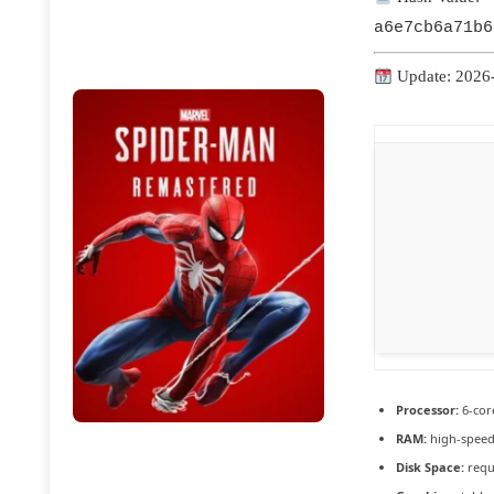
a6e7cb6a71b6
Update: 2026
Processor:
6-co
RAM:
high-spee
Disk Space:
requ